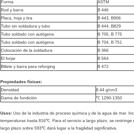
Forma
ASTM
Rod y barra
B 446
Placa, hoja y tira
B 443, B906
Tubo sin soldadura y tubo
B 444, B829
Tubo soldado con autógena
B 705, B 775
Tubo soldado con autógena
B 704, B 751
Colocación de la soldadura
B 366
El forjar
B 564
Billete y barra para reforging
B 472
Propiedades físicas:
Densidad
8,44 g/cm3
Gama de fundición
℃ 1290-1350
Usos
:
Uso de la industria de proceso química y de la agua de mar. Inco
temperaturas hasta 816℃. Para el servicio a largo plazo, se restring
largo plazo sobre 593℃ dará lugar a la fragilidad significativa.