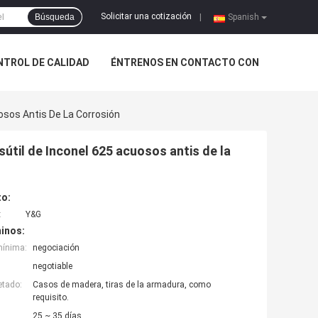
Solicitar una cotización
Búsqueda
|
Spanish
NTROL DE CALIDAD
ÉNTRENOS EN CONTACTO CON
uosos Antis De La Corrosión
sútil de Inconel 625 acuosos antis de la
to:
:
Y&G
inos:
mínima:
negociación
negotiable
etado:
Casos de madera, tiras de la armadura, como
requisito.
25 ~ 35 días