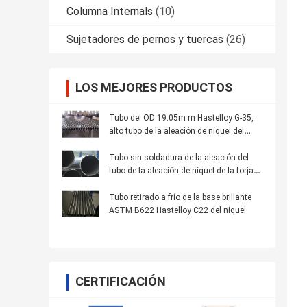
Columna Internals
(10)
Sujetadores de pernos y tuercas
(26)
LOS MEJORES PRODUCTOS
Tubo del OD 19.05m m Hastelloy G-35,
alto tubo de la aleación de níquel del
cromo con resistencia a la corrosión
Tubo sin soldadura de la aleación del
tubo de la aleación de níquel de la forja
C276 para la industria petroquímica
Tubo retirado a frío de la base brillante
ASTM B622 Hastelloy C22 del níquel
CERTIFICACIÓN