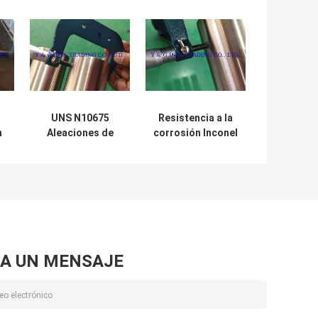
UNS N10675
Resistencia a la
n
Aleaciones de
corrosión Inconel
a
forja que exceden
600 Monel 400
las normas ASTM
HASTELLOY B-3
B165
tubo de aleación
de níquel
A UN MENSAJE