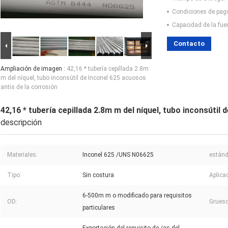
Condiciones de pag
Capacidad de la fue
Contacto
Ampliación de imagen :
42,16 * tubería cepillada 2.8m
m del níquel, tubo inconsútil de Inconel 625 acuosos
antis de la corrosión
42,16 * tubería cepillada 2.8m m del níquel, tubo inconsútil
descripción
Materiales:
Inconel 625 /UNS N06625
estánd
Tipo:
Sin costura
Aplica
6-500m m o modificado para requisitos
OD:
Grueso
particulares