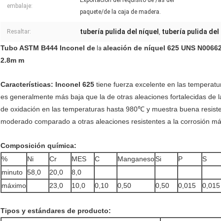
Exportación del requisito de /as del
embalaje:
paquete/de la caja de madera.
tubería pulida del níquel
tubería pulida del
Resaltar:
,
Tubo ASTM B444 Inconel de
aleación de níquel 625 UNS N00662
la
2.8m m
Características: Inconel 625
tiene fuerza excelente en las temperat
es generalmente más baja que la de otras aleaciones fortalecidas de la
de oxidación en las temperaturas hasta 980℃ y muestra buena resisten
moderado comparado a otras aleaciones resistentes a la corrosión m
Composición química:
%
Ni
Cr
MES
C
Manganeso
Si
P
S
minuto
58,0
20,0
8,0
máximo
23,0
10,0
0,10
0,50
0,50
0,015
0,015
Tipos y estándares de producto: