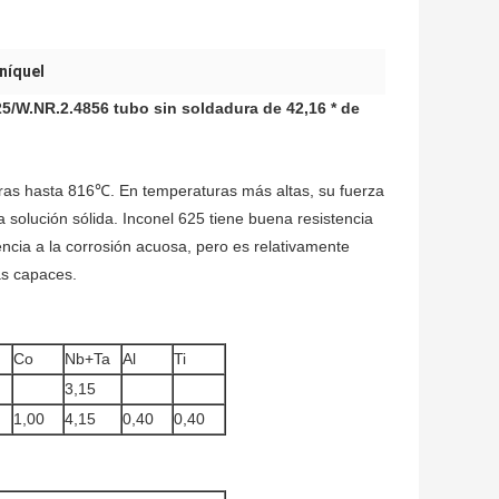
 níquel
5/W.NR.2.4856 tubo sin soldadura de 42,16 * de
uras hasta 816℃. En temperaturas más altas, su fuerza
 solución sólida. Inconel 625 tiene buena resistencia
cia a la corrosión acuosa, pero es relativamente
ás capaces.
Co
Nb+Ta
Al
Ti
3,15
1,00
4,15
0,40
0,40