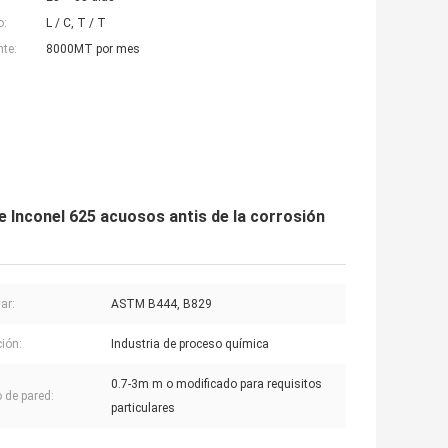
o:
L / C, T / T
nte:
8000MT por mes
 de Inconel 625 acuosos antis de la corrosión
ar:
ASTM B444, B829
ción:
Industria de proceso química
0.7-3m m o modificado para requisitos
 de pared:
particulares