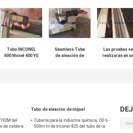
Tubo INCONEL
Seamless Tube
Las pruebas se
600 Monel 400 YG
de aleación de
realizarán en u
no secundario
níquel B-3 de
laboratorio de l
con resistencia a
ASTM B165
Unión Europea.
la corrosión
HASTELLOY 100%
Corriente Eddy
DEJ
Tubo de aleación de níquel
192M del
Tubería para la industria química, OD 6 -
o de caldera
500m m de Inconel 825 del tubo de la
aleación de níquel o modificado para