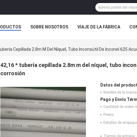
RODUCTOS
SOBRE NOSOTROS
VIAJE DE LA FÁBRICA
CO
CASOS
Tubería Cepillada 2.8m M Del Níquel, Tubo Inconsútil De Inconel 625 Ac
42,16 * tubería cepillada 2.8m m del níquel, tubo incon
corrosión
Datos del produc
Nombre de la marca
Pago y Envío Térm
Cantidad de orden 
Precio:
Detalles de empaqu
Tiempo de entrega: