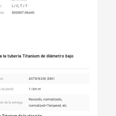
o:
L / C, T / T
nte:
8000MT/Month
za la tubería Titanium de diámetro bajo
ar:
ASTM B338, B861
 de pared:
1~6m m
Recocido, normalizado,
ión de la entrega:
normalized+Tempered, etc