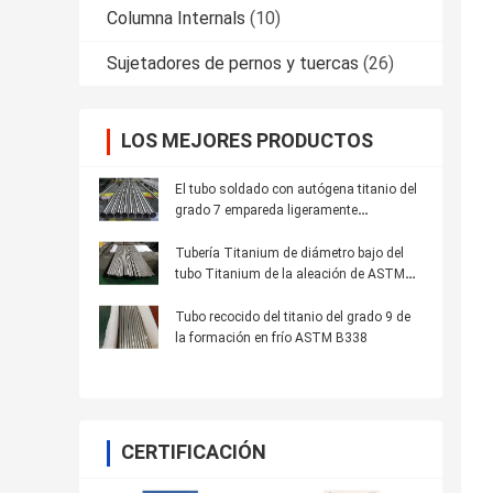
Columna Internals
(10)
Sujetadores de pernos y tuercas
(26)
LOS MEJORES PRODUCTOS
El tubo soldado con autógena titanio del
grado 7 empareda ligeramente
resistencia a la corrosión de alta
resistencia de la tubería Titanium
Tubería Titanium de diámetro bajo del
tubo Titanium de la aleación de ASTM
B338 para los condensadores de
superficie
Tubo recocido del titanio del grado 9 de
la formación en frío ASTM B338
CERTIFICACIÓN