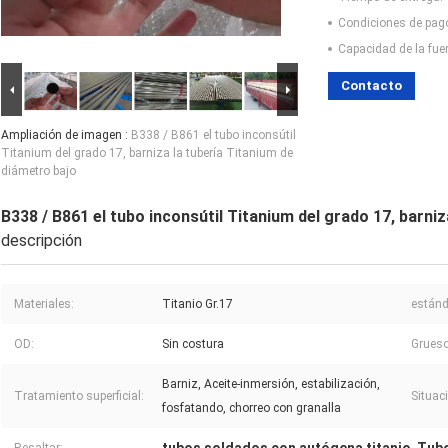
Condiciones de pag
Capacidad de la fue
Contacto
Ampliación de imagen :
B338 / B861 el tubo inconsútil
Titanium del grado 17, barniza la tubería Titanium de
diámetro bajo
B338 / B861 el tubo inconsútil Titanium del grado 17, barni
descripción
Materiales:
Titanio Gr.17
estánd
OD:
Sin costura
Grueso
Barniz, Aceite-inmersión, estabilización,
Tratamiento superficial:
Situac
fosfatando, chorreo con granalla