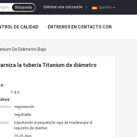
Solicitar una cotización
Búsqueda
|
Spanish
NTROL DE CALIDAD
ÉNTRENOS EN CONTACTO CON
itanium De Diámetro Bajo
barniza la tubería Titanium de diámetro
to:
:
Y & G
inos:
mínima:
negociación
negotiable
etado:
Exportando el paquete/la caja de madera/por el
requisito de clientes
25-35 días