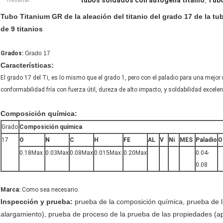
tubos soldados con autógena titanio
Tubo
Resaltar:
,
Tubo Titanium GR de la aleación del titanio del grado 17 de la tu
de 9 titanios
Grados:
Grado 17
Características:
El grado 17 del Ti, es lo mismo que el grado 1, pero con el paladio para una mejor r
conformabilidad fría con fuerza útil, dureza de alto impacto, y soldabilidad excelen
Composición química:
Grado
Composición química
17
O
N
C
H
FE
AL
V
Ni
MES
Paladio
O
0.18Max.
0.03Max
0.08Max
0.015Max.
0.20Max
0.04-
0.08
Marca:
Como sea necesario.
Inspección y prueba:
prueba de la composición química, prueba de l
alargamiento), prueba de proceso de la prueba de las propiedades (ap