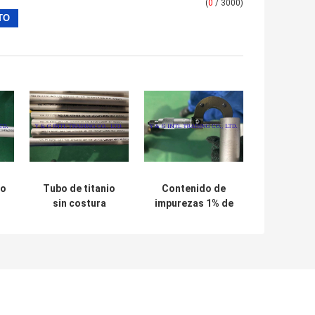
(
0
/ 3000)
io
Tubo de titanio
Contenido de
sin costura
impurezas 1% de
os
estándar ASTM
aleación de
B338 con
titanio pulido
impureza del 0,1%
longitud del tubo
redondo < 15000
mm pared 0,1-10
mm