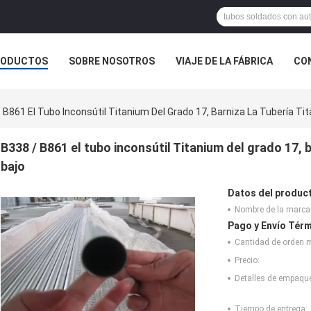
RODUCTOS
SOBRE NOSOTROS
VIAJE DE LA FÁBRICA
CO
CASOS
 B861 El Tubo Inconsútil Titanium Del Grado 17, Barniza La Tubería T
B338 / B861 el tubo inconsútil Titanium del grado 17, 
bajo
Datos del produc
Nombre de la marca
Pago y Envío Térm
Cantidad de orden 
Precio:
Detalles de empaqu
Tiempo de entrega: