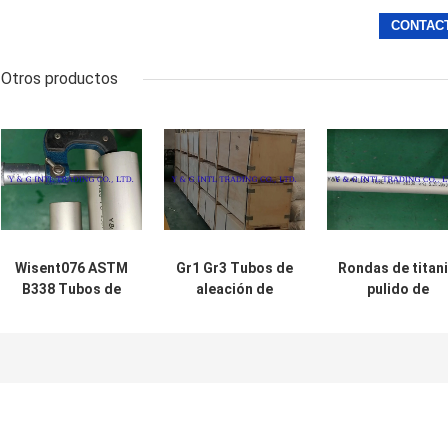
Otros productos
Wisent076 ASTM
Gr1 Gr3 Tubos de
Rondas de titan
B338 Tubos de
aleación de
pulido de
titanio de
titanio /
aleación de tub
aleación redonda
aleaciones de
sin costura
con superficie
tubos de titanio
soldado 0,1%
pulida
Wisent076 Tubo
Impuridad
recto soldado sin
costura de
pureza