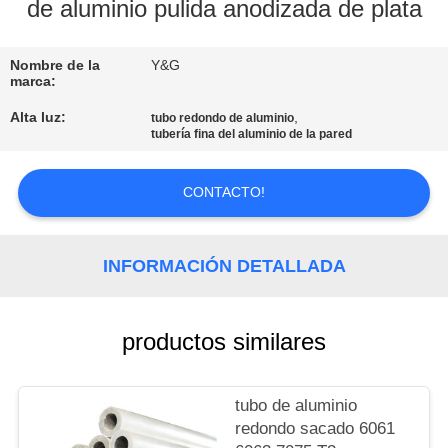
de aluminio pulida anodizada de plata
CONTROL
Nombre de la
Y&G
DE
marca:
CALIDAD
Alta luz:
,
tubo redondo de aluminio
tubería fina del aluminio de la pared
ÉNTRENOS
CONTACTO!
EN
CONTACTO
CON
INFORMACIÓN DETALLADA
NOTICIAS
productos similares
CASOS
tubo de aluminio
redondo sacado 6061