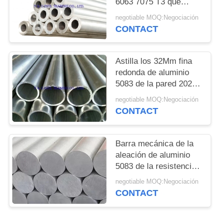
MAPA
6063 7075 T3 que
anodiza
DEL
negotiable MOQ:Negociación
CONTACT
SITIO
Astilla los 32Mm fina
PRIVACY
redonda de aluminio
POLICY
5083 de la pared 2024
del tubo 7046 de JIS
negotiable MOQ:Negociación
anodizada
CONTACT
Barra mecánica de la
aleación de aluminio
5083 de la resistencia
a la corrosión
negotiable MOQ:Negociación
CONTACT