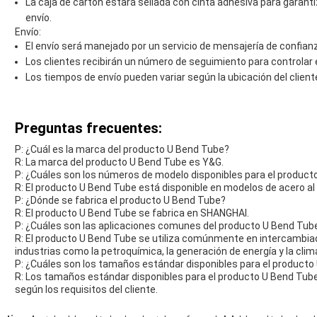
La caja de cartón estará sellada con cinta adhesiva para garan
envío.
Envío:
El envío será manejado por un servicio de mensajería de confian
Los clientes recibirán un número de seguimiento para controlar e
Los tiempos de envío pueden variar según la ubicación del client
Preguntas frecuentes:
P: ¿Cuál es la marca del producto U Bend Tube?
R: La marca del producto U Bend Tube es Y&G.
P: ¿Cuáles son los números de modelo disponibles para el produc
R: El producto U Bend Tube está disponible en modelos de acero al 
P: ¿Dónde se fabrica el producto U Bend Tube?
R: El producto U Bend Tube se fabrica en SHANGHAI.
P: ¿Cuáles son las aplicaciones comunes del producto U Bend Tub
R: El producto U Bend Tube se utiliza comúnmente en intercambiad
industrias como la petroquímica, la generación de energía y la clim
P: ¿Cuáles son los tamaños estándar disponibles para el product
R: Los tamaños estándar disponibles para el producto U Bend Tube
según los requisitos del cliente.