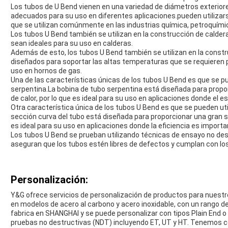
Los tubos de U Bend vienen en una variedad de diámetros exterior
adecuados para su uso en diferentes aplicaciones.pueden utilizars
que se utilizan comúnmente en las industrias química, petroquímic
Los tubos U Bend también se utilizan en la construcción de caldera
sean ideales para su uso en calderas.
Además de esto, los tubos U Bend también se utilizan en la const
diseñados para soportar las altas temperaturas que se requieren pa
uso en hornos de gas.
Una de las características únicas de los tubos U Bend es que se pu
serpentina.La bobina de tubo serpentina está diseñada para propor
de calor, por lo que es ideal para su uso en aplicaciones donde el e
Otra característica única de los tubos U Bend es que se pueden uti
sección curva del tubo está diseñada para proporcionar una gran sup
es ideal para su uso en aplicaciones donde la eficiencia es importa
Los tubos U Bend se prueban utilizando técnicas de ensayo no des
aseguran que los tubos estén libres de defectos y cumplan con lo
Personalización:
Y&G ofrece servicios de personalización de productos para nuestr
en modelos de acero al carbono y acero inoxidable, con un rango
fabrica en SHANGHAI y se puede personalizar con tipos Plain End 
pruebas no destructivas (NDT) incluyendo ET, UT y HT. Tenemos ce