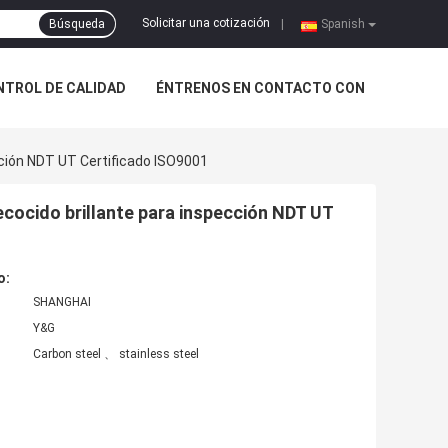
Solicitar una cotización
Búsqueda
|
Spanish
NTROL DE CALIDAD
ÉNTRENOS EN CONTACTO CON
cción NDT UT Certificado ISO9001
recocido brillante para inspección NDT UT
o:
SHANGHAI
Y&G
Carbon steel 、 stainless steel