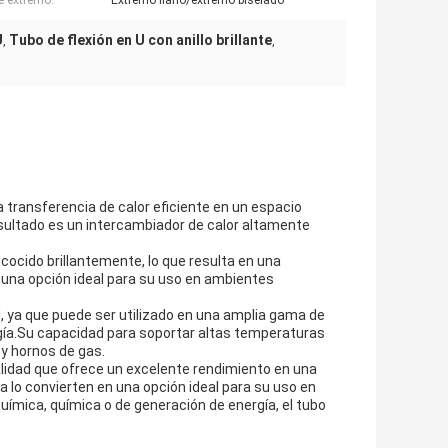
e extremo:
Extremo llano/extremo biselado
U
Tubo de flexión en U con anillo brillante
,
,
transferencia de calor eficiente en un espacio
ultado es un intercambiador de calor altamente
cocido brillantemente, lo que resulta en una
en una opción ideal para su uso en ambientes
d, ya que puede ser utilizado en una amplia gama de
rgía.Su capacidad para soportar altas temperaturas
 y hornos de gas.
calidad que ofrece un excelente rendimiento en una
a lo convierten en una opción ideal para su uso en
uímica, química o de generación de energía, el tubo