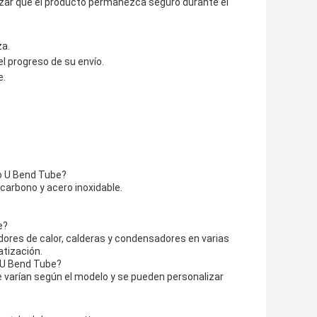
tizar que el producto permanezca seguro durante el
za.
l progreso de su envío.
e.
to U Bend Tube?
carbono y acero inoxidable.
e?
ores de calor, calderas y condensadores en varias
atización.
o U Bend Tube?
 varían según el modelo y se pueden personalizar