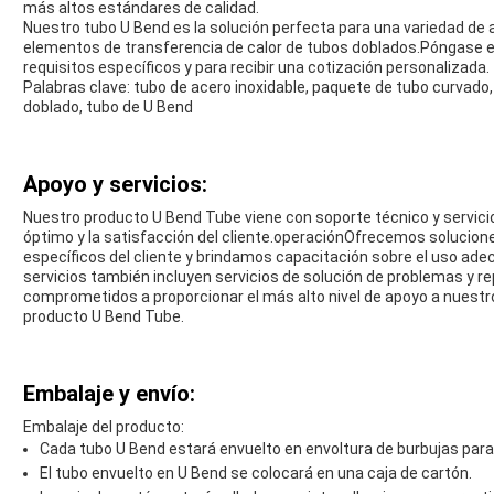
más altos estándares de calidad.
Nuestro tubo U Bend es la solución perfecta para una variedad de 
elementos de transferencia de calor de tubos doblados.Póngase e
requisitos específicos y para recibir una cotización personalizada.
Palabras clave: tubo de acero inoxidable, paquete de tubo curvado,
doblado, tubo de U Bend
Apoyo y servicios:
Nuestro producto U Bend Tube viene con soporte técnico y servicio
óptimo y la satisfacción del cliente.operaciónOfrecemos solucione
específicos del cliente y brindamos capacitación sobre el uso ade
servicios también incluyen servicios de solución de problemas y
comprometidos a proporcionar el más alto nivel de apoyo a nuestro
producto U Bend Tube.
Embalaje y envío:
Embalaje del producto:
Cada tubo U Bend estará envuelto en envoltura de burbujas par
El tubo envuelto en U Bend se colocará en una caja de cartón.