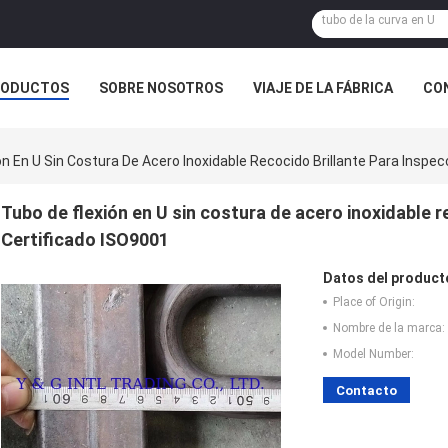
RODUCTOS
SOBRE NOSOTROS
VIAJE DE LA FÁBRICA
CO
CASOS
ón En U Sin Costura De Acero Inoxidable Recocido Brillante Para Inspe
Tubo de flexión en U sin costura de acero inoxidable 
Certificado ISO9001
Datos del product
Place of Origin:
Nombre de la marca:
Model Number:
Contacto