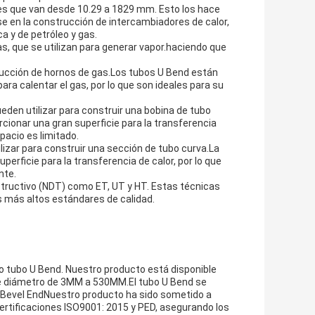
es que van desde 10.29 a 1829 mm. Esto los hace
e en la construcción de intercambiadores de calor,
a y de petróleo y gas.
s, que se utilizan para generar vapor.haciendo que
rucción de hornos de gas.Los tubos U Bend están
ra calentar el gas, por lo que son ideales para su
eden utilizar para construir una bobina de tubo
cionar una gran superficie para la transferencia
spacio es limitado.
lizar para construir una sección de tubo curva.La
erficie para la transferencia de calor, por lo que
nte.
tructivo (NDT) como ET, UT y HT. Estas técnicas
s más altos estándares de calidad.
o tubo U Bend. Nuestro producto está disponible
 de diámetro de 3MM a 530MM.El tubo U Bend se
o Bevel EndNuestro producto ha sido sometido a
rtificaciones ISO9001: 2015 y PED, asegurando los