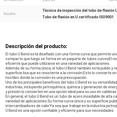
No traducción:
Y, UT, HT
Tipo d
Técnica de inspección del tubo de flexión 
Resaltar:
Tubo de flexión en U certificado ISO9001
Descripción del producto:
El tubo U Bend está diseñado con una forma curva que permite una 
compacto.que luego se forma en un paquete de tubos curvosEl res
eficiente que puede utilizarse en una variedad de aplicaciones.
Además de su forma única, el tubo U Bend también está pulido y re
superficie lisa que es resistente a la corrosión.Esto lo convierte 
hostiles donde la corrosión es una preocupación.
Uno de los principales beneficios del tubo U Bend es su versatilida
industrias, incluyendo petroquímica, química y generación de ene
y presión lo convierten en una opción ideal para su uso en calderas
En general, el tubo U Bend es un tubo de acero inoxidable de alta 
variedad de aplicaciones.Su forma curva única y su superficie pulid
intercambiadores de calorYa sea que trabaje en la industria petroq
U Bend es una opción confiable y eficiente para sus necesidades.