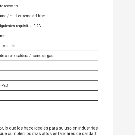
nte recocido
ano / en el extremo del bisel
siguientes requisitos:3.2B
0 mm
noxidable
de calor / caldera / horno de gas
y PED
, lo que los hace ideales para su uso en industrias
que cumplen los más altos estándares de calidad.