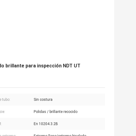
do brillante para inspección NDT UT
e tubo:
Sin costura
cie:
Polidas / brillante recocido
:
En 10204.3.2B