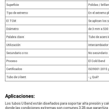
Superficie
Polidas / brilla
Tipo de extremo
En el extremo pl
El TCM
Se aplican los 
Diámetro
de 3 mm a 53
Palabra clave
Tubo de acero i
Utilización
Intercambiador 
Secundario o no
No secundario
Proceso
El Cold Bend
Certificados
ISO9001:2015 
Tubo de U-bent
- ¿ Qué?
Aplicaciones:
Los tubos U Bend están diseñados para soportar alta presión y calor
donde las condiciones extremas son comunes.3.2B que garantiza 