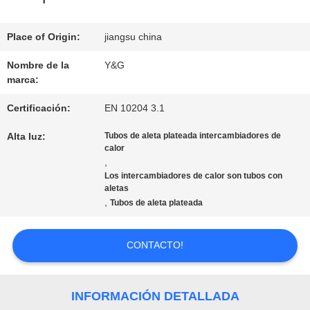
LA
FÁBRICA
Place of Origin:
jiangsu china
Nombre de la
Y&G
marca:
CONTROL
Certificación:
EN 10204 3.1
DE
Alta luz:
Tubos de aleta plateada intercambiadores de
CALIDAD
calor
,
Los intercambiadores de calor son tubos con
aletas
ÉNTRENOS
,
Tubos de aleta plateada
EN
CONTACTO!
CONTACTO
CON
INFORMACIÓN DETALLADA