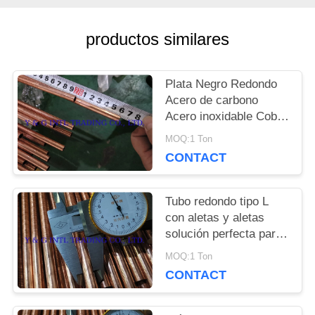
NOTICIAS
productos similares
CASOS
Plata Negro Redondo
Acero de carbono
Acero inoxidable Cobre
MAPA
Tubo desnudo Tubo
MOQ:1 Ton
con aletas
DEL
CONTACT
SITIO
Tubo redondo tipo L
con aletas y aletas
solución perfecta para
PRIVACY
la transferencia de
MOQ:1 Ton
calor
POLICY
CONTACT