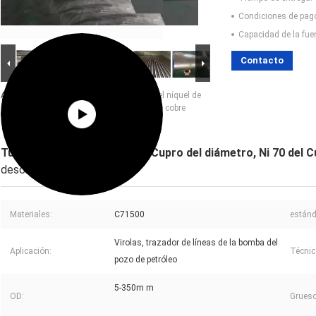
Condiciones de pag
Capacidad de la fue
Contacto
Ampliación de imagen :
Tubos grandes del níquel de
Cupro del diámetro, Ni 70 del Cu tubería de cobre
amarillo pulida 30 C71500
Tubos grandes del níquel de Cupro del diámetro, Ni 70 del C
descripción
Materiales:
C71500
estánd
Virolas, trazador de líneas de la bomba del
Aplicación:
Técnic
pozo de petróleo
5-350m m
OD:
Grueso