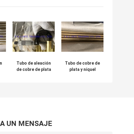
n
Tubo de aleación
Tubo de cobre de
de cobre de plata
plata y níquel
o
de precisión
personalizado
pulido de cilindro
para automóviles
hueco
A UN MENSAJE