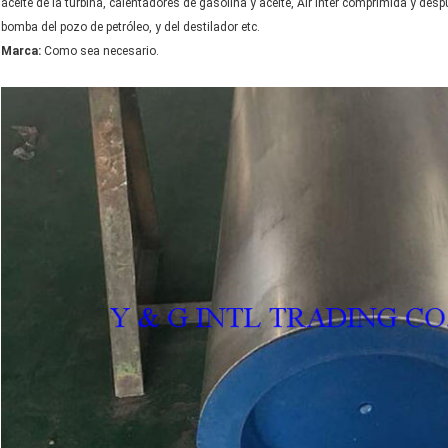
aceite de la turbina, calentadores de gasolina y aceite, Air Inter comprimida y desp
bomba del pozo de petróleo, y del destilador etc.
Marca:
Como sea necesario.