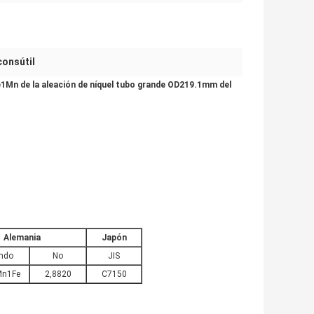
consútil
0Fe1Mn de la aleación de níquel tubo grande OD219.1mm del
Alemania
Japón
endo
No
JIS
Mn1Fe
2,8820
C7150