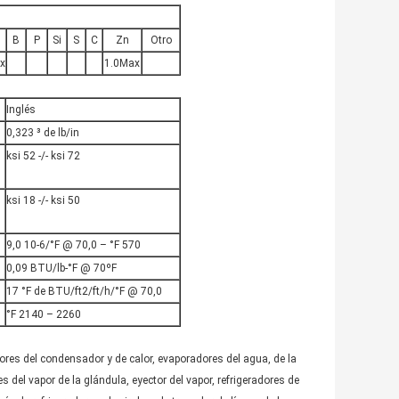
B
P
Si
S
C
Zn
Otro
x
1.0Max
Inglés
0,323 ³ de lb/in
ksi 52 -/- ksi 72
ksi 18 -/- ksi 50
9,0 10-6/°F @ 70,0 – °F 570
0,09 BTU/lb-°F @ 70ºF
17 °F de BTU/ft2/ft/h/°F @ 70,0
°F 2140 – 2260
ores del condensador y de calor, evaporadores del agua, de la
 del vapor de la glándula, eyector del vapor, refrigeradores de