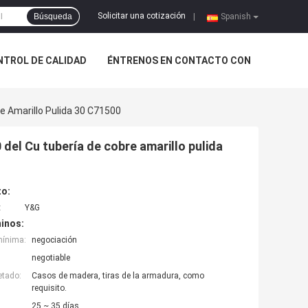
Solicitar una cotización
Búsqueda
|
Spanish
NTROL DE CALIDAD
ÉNTRENOS EN CONTACTO CON
re Amarillo Pulida 30 C71500
 del Cu tubería de cobre amarillo pulida
to:
:
Y&G
inos:
mínima:
negociación
negotiable
etado:
Casos de madera, tiras de la armadura, como
requisito.
25 ~ 35 días