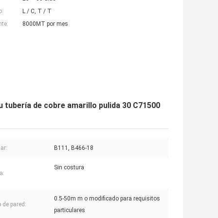
o:
L / C, T / T
nte:
8000MT por mes
u tubería de cobre amarillo pulida 30 C71500
ar:
B111, B466-18
Sin costura
a:
0.5-50m m o modificado para requisitos
 de pared:
particulares