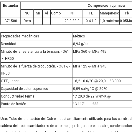
Estándar
Composición química
NC
Sn
Al
Como
Ni
FE
Manganeso
Pb
C71500
Rem
29.0-33.0
0.4-1.0
1,0 máximo
0.05Ma
Propiedades mecánicas
Métrico
Densidad
8,94 g/cc
Minuto de la resistencia a la tensión. - O61
MPa 360 -/- MPa 495
-/- HR50
Minuto de la fuerza de producción. - O61 -/-
MPa 125 -/- MPa 345
HR50
CTE, linear
16,2 10-6/°C @ 20,0 – °C 300
Capacidad de calor específico
0,09 cal/g-°C @ 20ºC
Conductividad termal
°C 20,0 de 29 W/m-K @
Punto de fusión
°C 1171 – 1238
Uso:
Tubo de la aleación del Cobre-níquel ampliamente utilizado para los cambiad
caldera del soplo cambiadores de calor abajo, refrigeradores de aire, condensadores