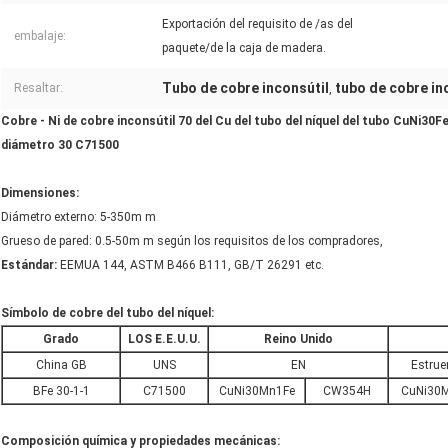
Exportación del requisito de /as del
embalaje:
paquete/de la caja de madera.
Tubo de cobre inconsútil
tubo de cobre in
Resaltar:
,
Cobre - Ni de cobre inconsútil 70 del Cu del tubo del níquel del tubo CuNi3
diámetro 30 C71500
Dimensiones:
Diámetro externo: 5-350m m
Grueso de pared: 0.5-50m m según los requisitos de los compradores,
Estándar:
EEMUA 144, ASTM B466 B111, GB/T 26291 etc.
Símbolo de cobre del tubo del níquel:
Grado
LOS E.E.U.U.
Reino Unido
China GB
UNS
EN
Estru
BFe 30-1-1
C71500
CuNi30Mn1Fe
CW354H
CuNi30
Composición química y propiedades mecánicas: