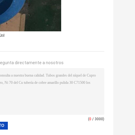
til
regunta directamente a nosotros
(
0
/ 3000)