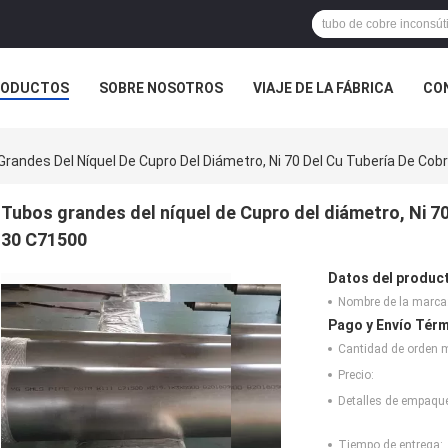
RODUCTOS
SOBRE NOSOTROS
VIAJE DE LA FÁBRICA
CO
CASOS
randes Del Níquel De Cupro Del Diámetro, Ni 70 Del Cu Tubería De Cob
Tubos grandes del níquel de Cupro del diámetro, Ni 70
30 C71500
Datos del produc
Nombre de la marca
Pago y Envío Térm
Cantidad de orden 
Precio:
Detalles de empaqu
Tiempo de entrega: