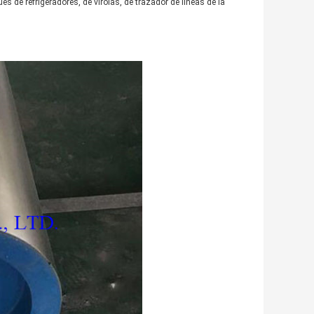
ués de refrigeradores, de virolas, de trazador de líneas de la