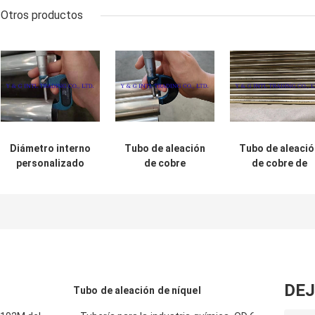
Otros productos
Diámetro interno
Tubo de aleación
Tubo de aleació
personalizado
de cobre
de cobre de
Tubo de Cuni de
laminado en frío
superficie pulid
plata laminado en
sin costura
en plata para
frío
decoración de
muebles
DEJ
Tubo de aleación de níquel